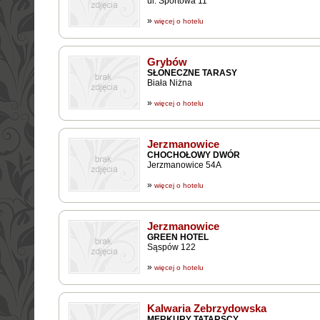
ul. Sportowa 11
»
więcej o hotelu
Grybów
SŁONECZNE TARASY
Biała Niżna
»
więcej o hotelu
Jerzmanowice
CHOCHOŁOWY DWÓR
Jerzmanowice 54A
»
więcej o hotelu
Jerzmanowice
GREEN HOTEL
Sąspów 122
»
więcej o hotelu
Kalwaria Zebrzydowska
MERKURY TATARSCY