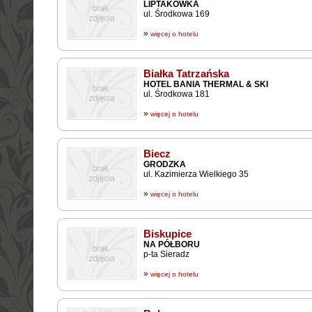
LIPTAKÓWKA
ul. Środkowa 169
»
więcej o hotelu
Białka Tatrzańska
HOTEL BANIA THERMAL & SKI
ul. Środkowa 181
»
więcej o hotelu
Biecz
GRODZKA
ul. Kazimierza Wielkiego 35
»
więcej o hotelu
Biskupice
NA PÓŁBORU
p-ta Sieradz
»
więcej o hotelu