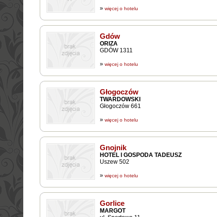
»
więcej o hotelu
Gdów
ORIZA
GDÓW 1311
»
więcej o hotelu
Głogoczów
TWARDOWSKI
Głogoczów 661
»
więcej o hotelu
Gnojnik
HOTEL I GOSPODA TADEUSZ
Uszew 502
»
więcej o hotelu
Gorlice
MARGOT