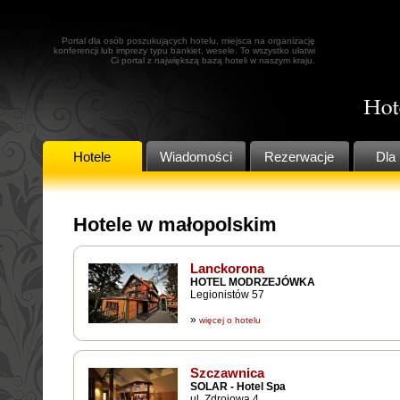
Portal dla osób poszukujących hotelu, miejsca na organizację
konferencji lub imprezy typu bankiet, wesele. To wszystko ułatwi
Ci portal z największą bazą hoteli w naszym kraju.
Hotele
Wiadomości
Rezerwacje
Dla 
Hotele w małopolskim
Lanckorona
HOTEL MODRZEJÓWKA
Legionistów 57
»
więcej o hotelu
Szczawnica
SOLAR - Hotel Spa
ul. Zdrojowa 4