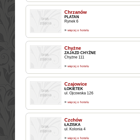
Chrzanów
PLATAN
Rynek 6
»
więcej o hotelu
Chyżne
ZAJAZD CHYŻNE
Chyżne 111
»
więcej o hotelu
Czajowice
ŁOKIETEK
ul. Ojcowska 126
»
więcej o hotelu
Czchów
ŁAZISKA
ul. Kolonia 4
»
więcej o hotelu